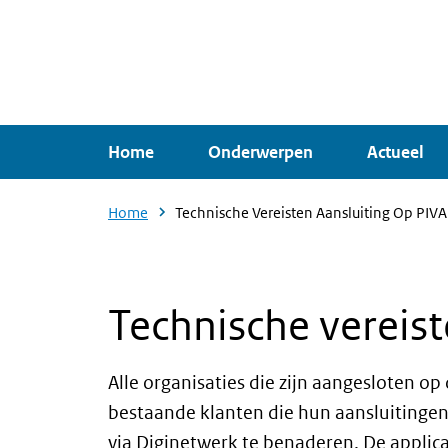
Overslaan
en
naar
de
inhoud
Home
Onderwerpen
Actueel
gaan
Home
Technische Vereisten Aansluiting Op PIV
Technische vereist
Alle organisaties die zijn aangesloten o
bestaande klanten die hun aansluitingen 
via Diginetwerk te benaderen. De appli