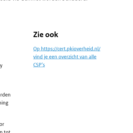
Zie ook
Op https://cert.pkioverheid.nl/
vind je een overzicht van alle
CSP’s
ey
arden
ning
or
n tot