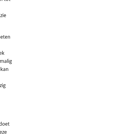
zie
oeten
iek
nmalig
 kan
zig
ldoet
deze