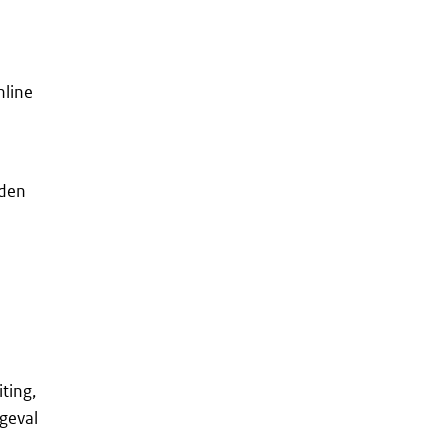
nline
rden
ting,
 geval