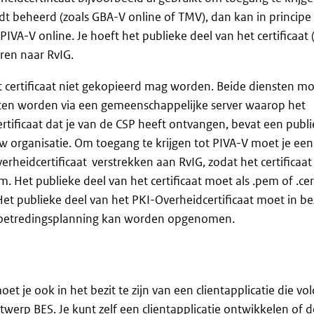
dt beheerd (zoals GBA-V online of TMV), dan kan in principe
IVA-V online. Je hoeft het publieke deel van het certificaat (
uren naar RvIG.
t certificaat niet gekopieerd mag worden. Beide diensten m
oten worden via een gemeenschappelijke server waarop het
certificaat dat je van de CSP heeft ontvangen, bevat een publ
w organisatie. Om toegang te krijgen tot PIVA-V moet je ee
rheidcertificaat verstrekken aan RvIG, zodat het certificaat
 Het publieke deel van het certificaat moet als .pem of .cer
et publieke deel van het PKI-Overheidcertificaat moet in be
e toetredingsplanning kan worden opgenomen.
 je ook in het bezit te zijn van een clientapplicatie die vo
ntwerp BES. Je kunt zelf een clientapplicatie ontwikkelen of 