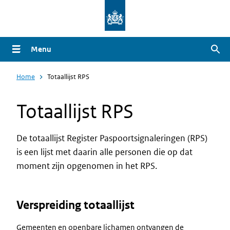
Overslaan
en
naar
Menu
Zoe
de
inhoud
Home
Totaallijst RPS
gaan
Totaallijst RPS
De totaallijst Register Paspoortsignaleringen (RPS)
is een lijst met daarin alle personen die op dat
moment zijn opgenomen in het RPS.
Verspreiding totaallijst
Gemeenten en openbare lichamen ontvangen de