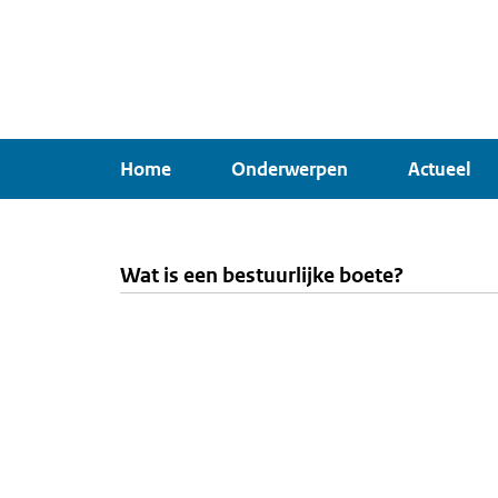
Overslaan
en
naar
de
inhoud
Home
Onderwerpen
Actueel
gaan
Wat is een bestuurlijke boete?