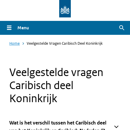
Overslaan
en
naar
Menu
Zoe
de
inhoud
Home
Veelgestelde Vragen Caribisch Deel Koninkrijk
gaan
Veelgestelde vragen
Caribisch deel
Koninkrijk
Wat is het verschil tussen het Caribisch deel