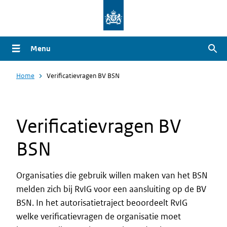
Overslaan
en
naar
Menu
Zoe
de
inhoud
Home
Verificatievragen BV BSN
gaan
Verificatievragen BV
BSN
Organisaties die gebruik willen maken van het BSN
melden zich bij RvIG voor een aansluiting op de BV
BSN. In het autorisatietraject beoordeelt RvIG
welke verificatievragen de organisatie moet