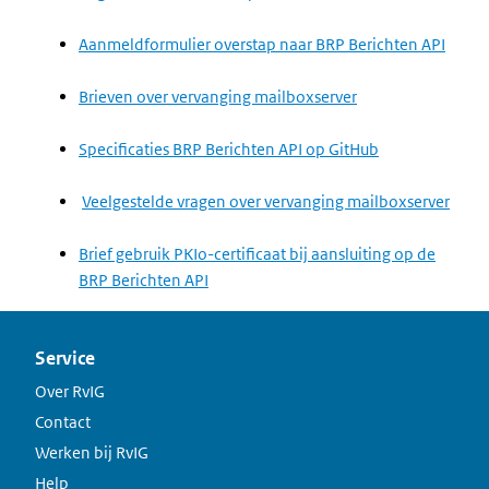
Aanmeldformulier overstap naar BRP Berichten API
Brieven over vervanging mailboxserver
Specificaties BRP Berichten API op GitHub
Veelgestelde vragen over vervanging mailboxserver
Brief gebruik PKIo-certificaat bij aansluiting op de
BRP Berichten API
Service
Over RvIG
Contact
Werken bij RvIG
Help