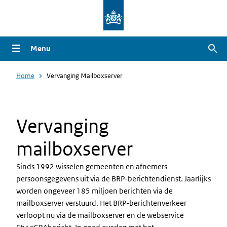
Overslaan
en
naar
Menu
Zoe
de
inhoud
Home
Vervanging Mailboxserver
gaan
Vervanging
mailboxserver
Sinds 1992 wisselen gemeenten en afnemers
persoonsgegevens uit via de BRP-berichtendienst. Jaarlijks
worden ongeveer 185 miljoen berichten via de
mailboxserver verstuurd. Het BRP-berichtenverkeer
verloopt nu via de mailboxserver en de webservice