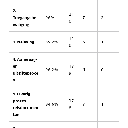
2.
21
Toegangsbe
96%
7
2
0
veiliging
14
3. Naleving
89,2%
3
1
6
4. Aanvraag-
en
18
96,2%
6
0
uitgifteproce
9
s
5. Overig
proces
17
94,6%
7
1
reisdocumen
8
ten