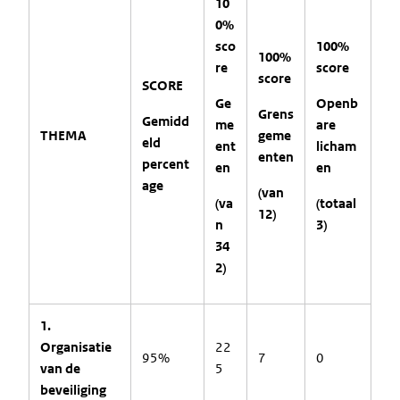
10
0%
sco
100%
100%
re
score
score
SCORE
Ge
Openb
Grens
Gemidd
me
are
THEMA
geme
eld
ent
licham
enten
percent
en
en
age
(van
(va
(totaal
12)
n
3)
34
2)
1.
Organisatie
22
95%
7
0
van de
5
beveiliging