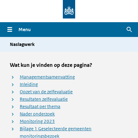
Overslaan
en
naar
Menu
Zoe
de
inhoud
Naslagwerk
gaan
Wat kun je vinden op deze pagina?
Managementsamenvatting
Inleiding
Opzet van de zelfevaluatie
Resultaten zelfevaluatie
Resultaat per thema
Nader onderzoek
Monitoring 2023
Bijlage 1 Geselecteerde gemeenten
monitoringsbezoek