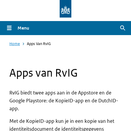
Overslaan
en
naar
Menu
Zoe
de
inhoud
Home
Apps Van RvIG
gaan
Apps van RvIG
RvIG biedt twee apps aan in de Appstore en de
Google Playstore: de KopieID-app en de DutchID-
Intro
app.
Met de KopieID-app kun je in een kopie van het
identiteitsdocument de identiteitsgegevens