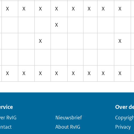
X
X
X
X
X
X
X
X
X
X
X
X
X
X
X
X
X
X
X
rvice
Over de
er RvIG
Nieuwsbrief
Copyrig
ntact
About RvIG
Privacy