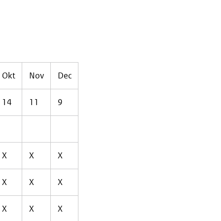
Okt
Nov
Dec
14
11
9
X
X
X
X
X
X
X
X
X