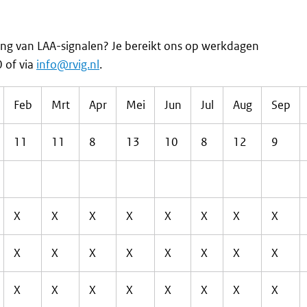
king van LAA-signalen? Je bereikt ons op werkdagen
 of via
info@rvig.nl
.
Feb
Mrt
Apr
Mei
Jun
Jul
Aug
Sep
11
11
8
13
10
8
12
9
X
X
X
X
X
X
X
X
X
X
X
X
X
X
X
X
X
X
X
X
X
X
X
X