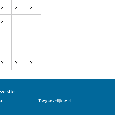
X
X
X
X
X
X
X
ze site
ht
Toegankelijkheid