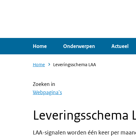
Overslaan
en
naar
de
inhoud
Home
Onderwerpen
Actueel
gaan
Home
Leveringsschema LAA
Zoeken in
Webpagina's
Leveringsschema 
LAA-signalen worden één keer per maan