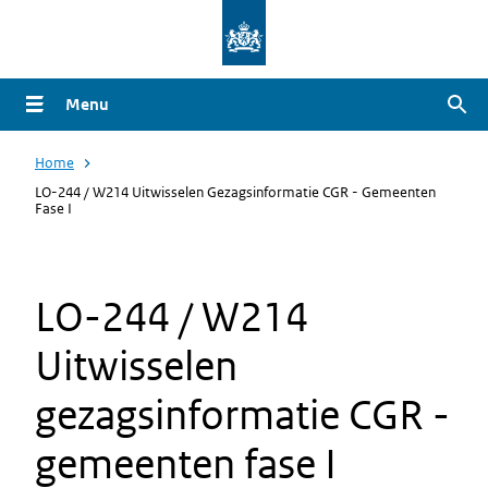
Overslaan
en
naar
Menu
Zoe
de
inhoud
Home
gaan
LO-244 / W214 Uitwisselen Gezagsinformatie CGR - Gemeenten
Fase I
LO-244 / W214
Uitwisselen
gezagsinformatie CGR -
gemeenten fase I