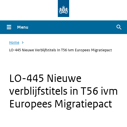
Overslaan
en
naar
Menu
Zoe
de
inhoud
Home
gaan
LO-445 Nieuwe Verblijfstitels In T56 Ivm Europees Migratiepact
LO-445 Nieuwe
verblijfstitels in T56 ivm
Europees Migratiepact