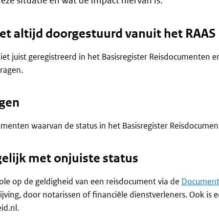
eze situatie en wat de impact hiervan is.
t altijd doorgestuurd vanuit het RAAS
uist geregistreerd in het Basisregister Reisdocumenten en w
ragen.
ngen
nten waarvan de status in het Basisregister Reisdocumenten 
elijk met onjuiste status
trole op de geldigheid van een reisdocument via de
Documentv
ijving, door notarissen of financiële dienstverleners. Ook is 
d.nl.