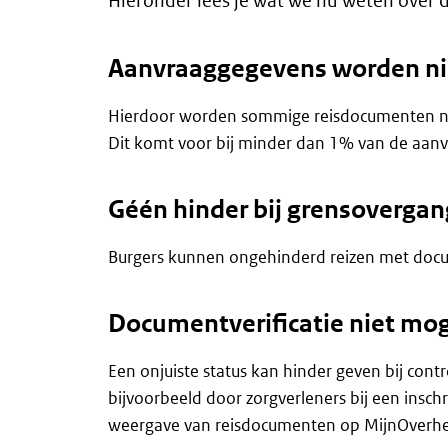
Hieronder lees je wat we nu weten over d
Aanvraaggegevens worden nie
Hierdoor worden sommige reisdocumenten niet j
Dit komt voor bij minder dan 1% van de aanv
Géén hinder bij grensoverga
Burgers kunnen ongehinderd reizen met docume
Documentverificatie niet mog
Een onjuiste status kan hinder geven bij con
bijvoorbeeld door zorgverleners bij een inschr
weergave van reisdocumenten op MijnOverhei