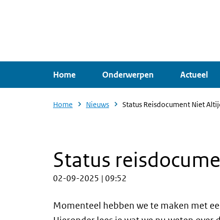
Overslaan
en
naar
de
inhoud
Home
Onderwerpen
Actueel
gaan
Home
Nieuws
Status Reisdocument Niet Altij
Status reisdocument
02-09-2025 | 09:52
Momenteel hebben we te maken met een v