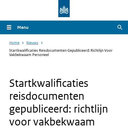
Overslaan
en
naar
Menu
Zoe
de
inhoud
Home
Nieuws
gaan
Startkwalificaties Reisdocumenten Gepubliceerd: Richtlijn Voor
Vakbekwaam Personeel
Startkwalificaties
reisdocumenten
gepubliceerd: richtlijn
voor vakbekwaam