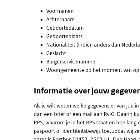
Voornamen
Achternaam
Geboortedatum
Geboorteplaats
Nationaliteit (indien anders dan Nederl
Geslacht
Burgerservicenummer
Woongemeente op het moment van opn
Informatie over jouw gegeven
Als je wilt weten welke gegevens er van jou i
dan een brief of een mail aan RvIG. Daarin k
RPS, waarom je in het RPS staat en hoe lang de
paspoort of identiteitsbewijs toe, zodat wij z
adres is Postbus 10451, 2501 HL, Den Haag, 