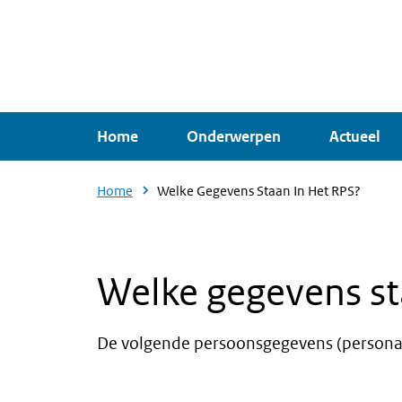
Overslaan
en
naar
de
inhoud
Home
Onderwerpen
Actueel
gaan
Home
Welke Gegevens Staan In Het RPS?
Welke gegevens st
De volgende persoonsgegevens (personali