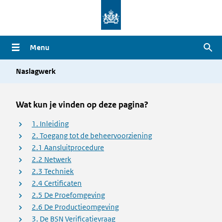
Overslaan
en
naar
Menu
Zoe
de
inhoud
Naslagwerk
gaan
Wat kun je vinden op deze pagina?
1. Inleiding
2. Toegang tot de beheervoorziening
2.1 Aansluitprocedure
2.2 Netwerk
2.3 Techniek
2.4 Certificaten
2.5 De Proefomgeving
2.6 De Productieomgeving
3. De BSN Verificatievraag