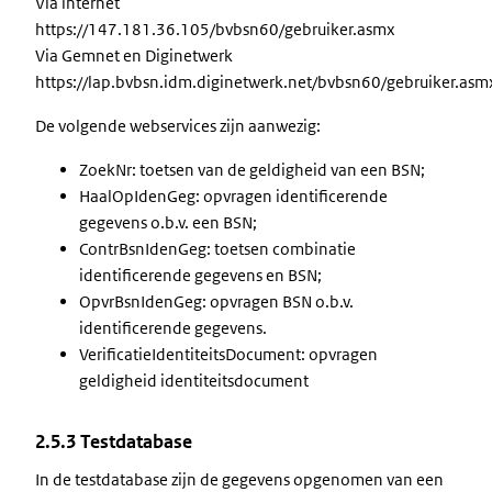
Via internet
https://147.181.36.105/bvbsn60/gebruiker.asmx
Via Gemnet en Diginetwerk
https://lap.bvbsn.idm.diginetwerk.net/bvbsn60/gebruiker.as
De volgende webservices zijn aanwezig:
ZoekNr: toetsen van de geldigheid van een BSN;
HaalOpIdenGeg: opvragen identificerende
gegevens o.b.v. een BSN;
ContrBsnIdenGeg: toetsen combinatie
identificerende gegevens en BSN;
OpvrBsnIdenGeg: opvragen BSN o.b.v.
identificerende gegevens.
VerificatieIdentiteitsDocument: opvragen
geldigheid identiteitsdocument
2.5.3 Testdatabase
In de testdatabase zijn de gegevens opgenomen van een