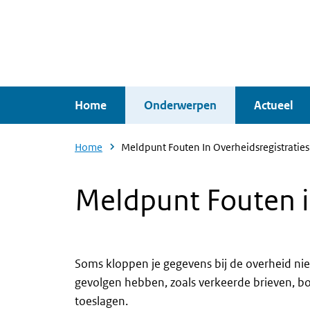
Overslaan
en
naar
de
inhoud
Home
Onderwerpen
Actueel
gaan
Home
Meldpunt Fouten In Overheidsregistraties
Meldpunt Fouten i
Soms kloppen je gegevens bij de overheid nie
gevolgen hebben, zoals verkeerde brieven, 
toeslagen.