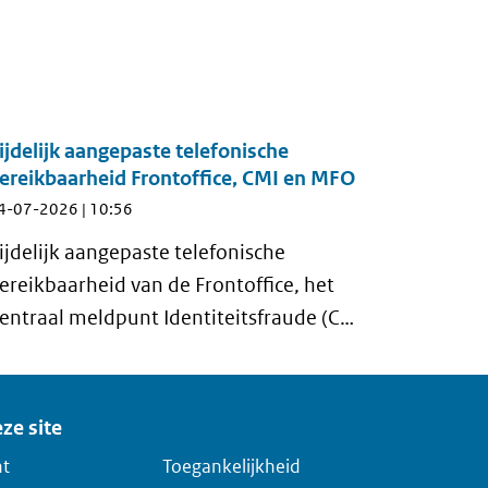
ijdelijk aangepaste telefonische
ereikbaarheid Frontoffice, CMI en MFO
4-07-2026 | 10:56
ijdelijk aangepaste telefonische
ereikbaarheid van de Frontoffice, het
entraal meldpunt Identiteitsfraude (CMI)
n het Meldpunt Fouten in
verheidsregistraties (MFO)
ze site
ht
Toegankelijkheid