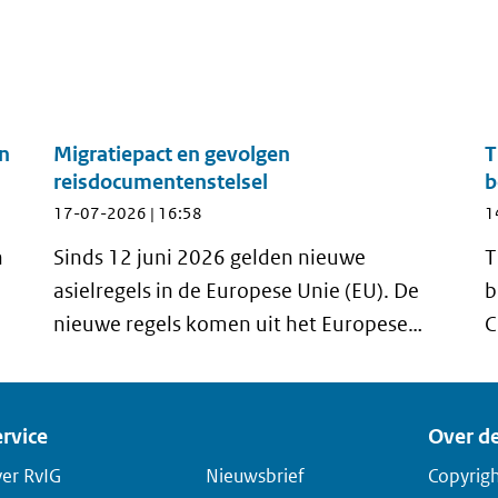
en
Migratiepact en gevolgen
T
reisdocumentenstelsel
b
17-07-2026 | 16:58
1
n
Sinds 12 juni 2026 gelden nieuwe
T
asielregels in de Europese Unie (EU). De
b
nieuwe regels komen uit het Europese
C
asiel- en migratiepact. Zo zijn er strengere
e
controles aan de buitengrenzen, kortere
O
asielprocedures en beperkingen voor
rvice
Over de
asielzoekers om door te reizen naar
er RvIG
Nieuwsbrief
Copyrig
andere EU-landen om daar asiel aan te