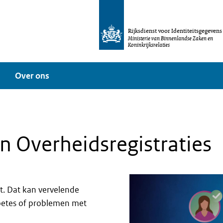
Rijksdienst voor Identiteitsgegevens
Ministerie van Binnenlandse Zaken en
Koninkrijksrelaties
Over ons
n Overheidsregistraties
t. Dat kan vervelende
boetes of problemen met