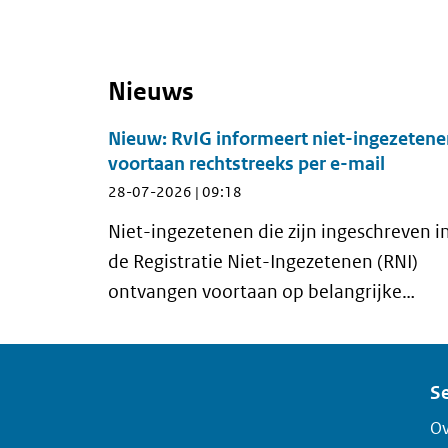
Nieuws
Nieuw: RvIG informeert niet-ingezeten
voortaan rechtstreeks per e-mail
28-07-2026 | 09:18
Niet-ingezetenen die zijn ingeschreven i
de Registratie Niet-Ingezetenen (RNI)
ontvangen voortaan op belangrijke
momenten automatisch een e-mail van
de Rijksdienst voor Identiteitsgegevens
(RvIG). Met deze nieuwe e-mailservice
Se
komt RvIG voor het eerst rechtstreeks in
Ov
contact met niet-ingezetenen. Zo