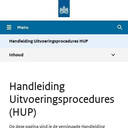
Overslaan
en
naar
Menu
Zoe
de
inhoud
Handleiding Uitvoeringsprocedures HUP
gaan
Inhoud
Handleiding
Uitvoeringsprocedures
(HUP)
Op deze pagina vind je de vernieuwde Handleiding