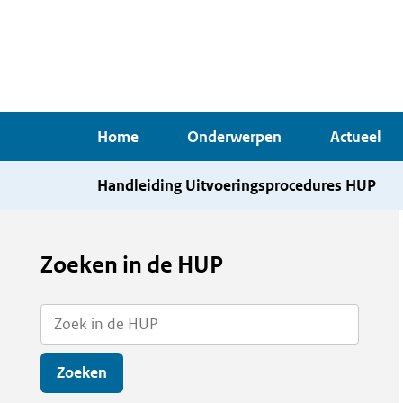
Overslaan
en
naar
de
inhoud
Home
Onderwerpen
Actueel
gaan
Handleiding Uitvoeringsprocedures HUP
Zoeken in de HUP