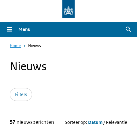
Overslaan
en
naar
Menu
Zoe
de
inhoud
Home
Nieuws
gaan
Nieuws
Filters
57
nieuwsberichten
Sorteer op:
Datum
/
Relevantie
Zoekresultaten