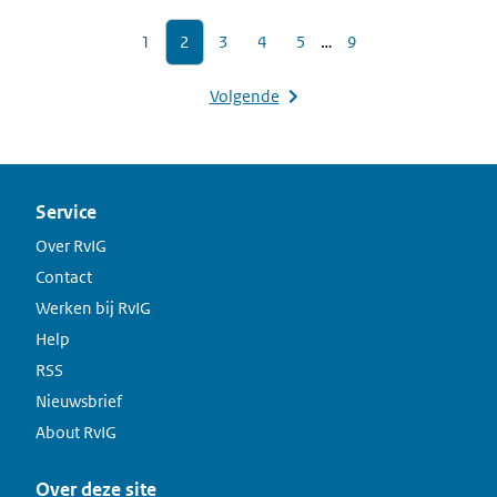
1
2
3
4
5
…
9
Volgende
Service
Over RvIG
Contact
Werken bij RvIG
Help
RSS
Nieuwsbrief
About RvIG
Over deze site