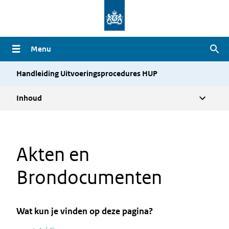
Overslaan
en
naar
Menu
Zoe
de
inhoud
Handleiding Uitvoeringsprocedures HUP
gaan
Inhoud
Akten en
Brondocumenten
Wat kun je vinden op deze pagina?