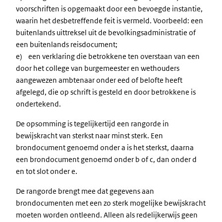
voorschriften is opgemaakt door een bevoegde instantie,
waarin het desbetreffende feit is vermeld. Voorbeeld: een
buitenlands uittreksel uit de bevolkingsadministratie of
een buitenlands reisdocument;
e) een verklaring die betrokkene ten overstaan van een
door het college van burgemeester en wethouders
aangewezen ambtenaar onder eed of belofte heeft
afgelegd, die op schrift is gesteld en door betrokkene is
ondertekend.
De opsomming is tegelijkertijd een rangorde in
bewijskracht van sterkst naar minst sterk. Een
brondocument genoemd onder a is het sterkst, daarna
een brondocument genoemd onder b of c, dan onder d
en tot slot onder e.
De rangorde brengt mee dat gegevens aan
brondocumenten met een zo sterk mogelijke bewijskracht
moeten worden ontleend. Alleen als redelijkerwijs geen