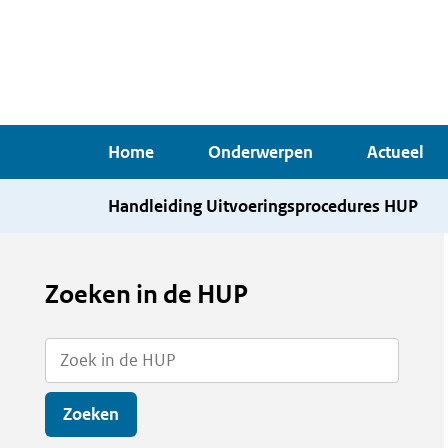
Overslaan
en
naar
de
inhoud
Home
Onderwerpen
Actueel
gaan
Handleiding Uitvoeringsprocedures HUP
Zoeken in de HUP