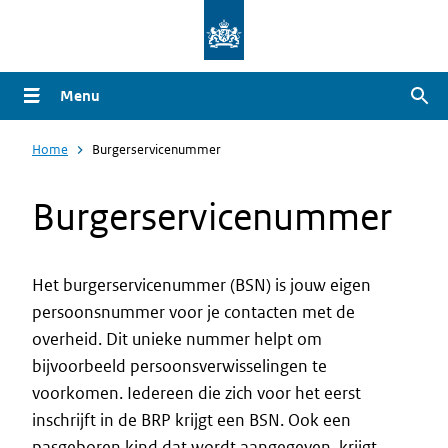
Overslaan
en
naar
Menu
Zoe
de
inhoud
Home
Burgerservicenummer
gaan
Burgerservicenummer
Het burgerservicenummer (BSN) is jouw eigen
persoonsnummer voor je contacten met de
Intro
overheid. Dit unieke nummer helpt om
bijvoorbeeld persoonsverwisselingen te
voorkomen. Iedereen die zich voor het eerst
inschrijft in de BRP krijgt een BSN. Ook een
pasgeboren kind dat wordt aangegeven, krijgt