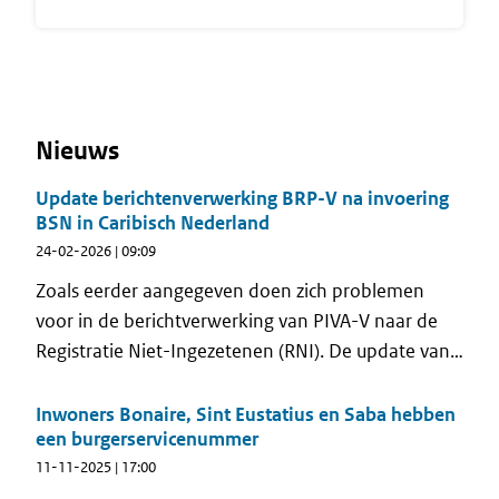
Nieuws
Update berichtenverwerking BRP-V na invoering
BSN in Caribisch Nederland
24-02-2026 | 09:09
Zoals eerder aangegeven doen zich problemen
voor in de berichtverwerking van PIVA-V naar de
Registratie Niet-Ingezetenen (RNI). De update van
16 februari heeft helaas nog niet tot een oplossing
geleid.
Inwoners Bonaire, Sint Eustatius en Saba hebben
een burgerservicenummer
11-11-2025 | 17:00