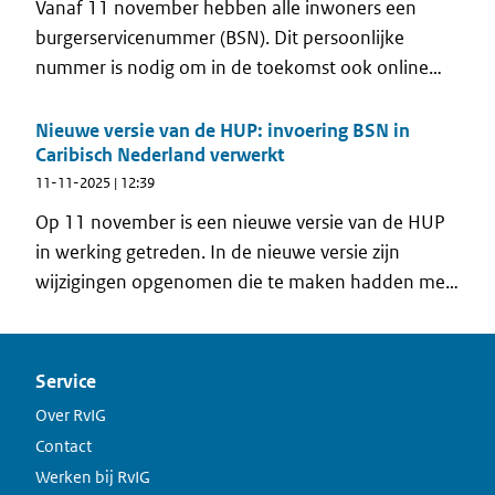
Vanaf 11 november hebben alle inwoners een
burgerservicenummer (BSN). Dit persoonlijke
nummer is nodig om in de toekomst ook online
zaken met de overheid te regelen. De afdelingen
burgerzaken van de drie eilanden kennen het BSN
Nieuwe versie van de HUP: invoering BSN in
Caribisch Nederland verwerkt
toe aan hun inwoners. En de inwoners kunnen hun
11-11-2025 | 12:39
persoonlijke BSN-brief ophalen tijdens de speciale
BSN ophaalweken.
Op 11 november is een nieuwe versie van de HUP
in werking getreden. In de nieuwe versie zijn
wijzigingen opgenomen die te maken hadden met
de invoering van het BSN op Caribisch Nederland.
Service
Over RvIG
Contact
Werken bij RvIG