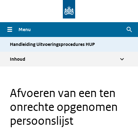
Overslaan
en
naar
Menu
Zoe
de
inhoud
Handleiding Uitvoeringsprocedures HUP
gaan
Inhoud
Afvoeren van een ten
onrechte opgenomen
persoonslijst