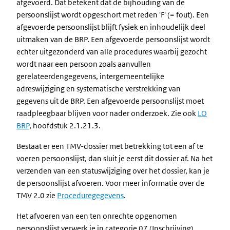
afgevoerd. Dat betekent dat de bijhouding van de
persoonslijst wordt opgeschort met reden 'F' (= fout). Een
afgevoerde persoonslijst blijft fysiek en inhoudelijk deel
uitmaken van de BRP. Een afgevoerde persoonslijst wordt
echter uitgezonderd van alle procedures waarbij gezocht
wordt naar een persoon zoals aanvullen
gerelateerdengegevens, intergemeentelijke
adreswijziging en systematische verstrekking van
gegevens uit de BRP. Een afgevoerde persoonslijst moet
raadpleegbaar blijven voor nader onderzoek. Zie ook
LO
BRP
, hoofdstuk 2.1.21.3.
Bestaat er een TMV-dossier met betrekking tot een af te
voeren persoonslijst, dan sluit je eerst dit dossier af. Na het
verzenden van een statuswijziging over het dossier, kan je
de persoonslijst afvoeren. Voor meer informatie over de
TMV 2.0 zie
Proceduregegevens
.
Het afvoeren van een ten onrechte opgenomen
persoonslijst verwerk je in categorie 07 (Inschrijving).