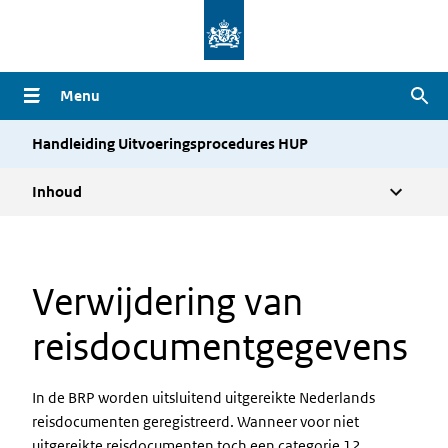
Overslaan
en
naar
Menu
Zoe
de
inhoud
Handleiding Uitvoeringsprocedures HUP
gaan
Inhoud
Verwijdering van
reisdocumentgegevens
In de BRP worden uitsluitend uitgereikte Nederlands
reisdocumenten geregistreerd. Wanneer voor niet
uitgereikte reisdocumenten toch een categorie 12