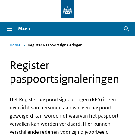
Overslaan
en
naar
Menu
Zoe
de
inhoud
Home
Register Paspoortsignaleringen
gaan
Register
paspoortsignaleringen
Het Register paspoortsignaleringen (RPS) is een
overzicht van personen
aan wie een paspoort
Intro
geweigerd kan worden of waarvan het paspoort
vervallen kan worden verklaard.
Hier kunnen
verschillende redenen voor zijn bijvoorbeeld