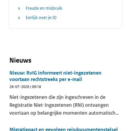
Fraude en misbruik
Eerlijk over je ID
Nieuws
Nieuw: RvIG informeert niet-ingezetenen
voortaan rechtstreeks per e-mail
28-07-2026 | 09:18
Niet-ingezetenen die zijn ingeschreven in de
Registratie Niet-Ingezetenen (RNI) ontvangen
voortaan op belangrijke momenten automatisch
een e-mail van de Rijksdienst voor
Identiteitsgegevens (RvIG). Met deze nieuwe e-
Migratiepact en gevolgen reisdocumentenstelsel