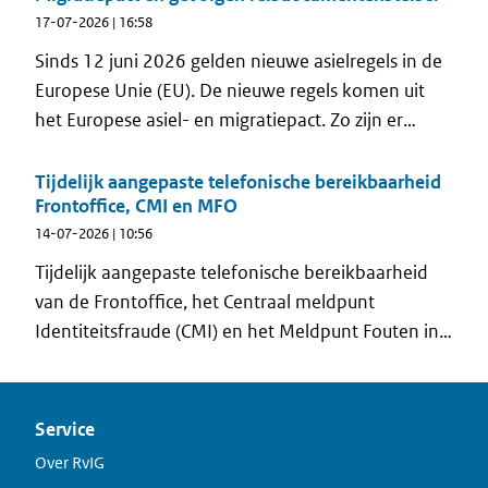
mailservice komt RvIG voor het eerst rechtstreeks
17-07-2026 | 16:58
in contact met niet-ingezetenen. Zo ontvangen zij
Sinds 12 juni 2026 gelden nieuwe asielregels in de
op het juiste moment informatie die past bij hun
Europese Unie (EU). De nieuwe regels komen uit
situatie.
het Europese asiel- en migratiepact. Zo zijn er
strengere controles aan de buitengrenzen, kortere
asielprocedures en beperkingen voor asielzoekers
Tijdelijk aangepaste telefonische bereikbaarheid
Frontoffice, CMI en MFO
om door te reizen naar andere EU-landen om daar
14-07-2026 | 10:56
asiel aan te vragen. In de Vreemdelingenwet 2000
worden met het Migratiepact drie nieuwe
Tijdelijk aangepaste telefonische bereikbaarheid
verblijfstitels geïntroduceerd die die gevolgen
van de Frontoffice, het Centraal meldpunt
hebben voor het reisdocumentenstelsel .
Identiteitsfraude (CMI) en het Meldpunt Fouten in
Overheidsregistraties (MFO)
Service
Over RvIG