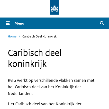
Overslaan
en
naar
Menu
Zoe
de
inhoud
Home
Caribisch Deel Koninkrijk
gaan
Caribisch deel
koninkrijk
RvIG werkt op verschillende vlakken samen met
het Caribisch deel van het Koninkrijk der
Intro
Nederlanden.
Het Caribisch deel van het Koninkrijk der