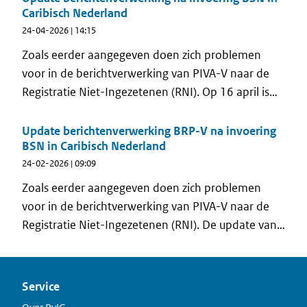
Caribisch Nederland
24-04-2026 | 14:15
Zoals eerder aangegeven doen zich problemen
voor in de berichtverwerking van PIVA-V naar de
Registratie Niet-Ingezetenen (RNI). Op 16 april is
een release in productie genomen waarmee de
technische fout die het inlezen van de berichten
Update berichtenverwerking BRP-V na invoering
BSN in Caribisch Nederland
verstoorde, is opgelost.
24-02-2026 | 09:09
Zoals eerder aangegeven doen zich problemen
voor in de berichtverwerking van PIVA-V naar de
Registratie Niet-Ingezetenen (RNI). De update van
16 februari heeft helaas nog niet tot een oplossing
geleid.
Service