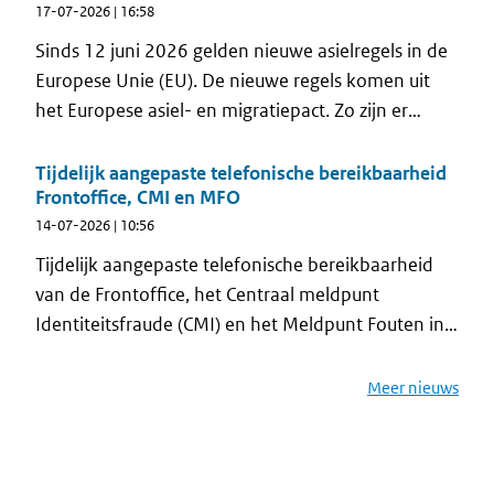
mailservice komt RvIG voor het eerst rechtstreeks
17-07-2026 | 16:58
in contact met niet-ingezetenen. Zo ontvangen zij
Sinds 12 juni 2026 gelden nieuwe asielregels in de
op het juiste moment informatie die past bij hun
Europese Unie (EU). De nieuwe regels komen uit
situatie.
het Europese asiel- en migratiepact. Zo zijn er
strengere controles aan de buitengrenzen, kortere
asielprocedures en beperkingen voor asielzoekers
Tijdelijk aangepaste telefonische bereikbaarheid
Frontoffice, CMI en MFO
om door te reizen naar andere EU-landen om daar
14-07-2026 | 10:56
asiel aan te vragen. In de Vreemdelingenwet 2000
worden met het Migratiepact drie nieuwe
Tijdelijk aangepaste telefonische bereikbaarheid
verblijfstitels geïntroduceerd die die gevolgen
van de Frontoffice, het Centraal meldpunt
hebben voor het reisdocumentenstelsel .
Identiteitsfraude (CMI) en het Meldpunt Fouten in
Overheidsregistraties (MFO)
Meer nieuws