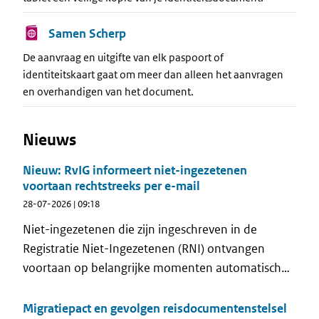
Samen Scherp
De aanvraag en uitgifte van elk paspoort of
identiteitskaart gaat om meer dan alleen het aanvragen
en overhandigen van het document.
Nieuws
Nieuw: RvIG informeert niet-ingezetenen
voortaan rechtstreeks per e-mail
28-07-2026 | 09:18
Niet-ingezetenen die zijn ingeschreven in de
Registratie Niet-Ingezetenen (RNI) ontvangen
voortaan op belangrijke momenten automatisch
een e-mail van de Rijksdienst voor
Identiteitsgegevens (RvIG). Met deze nieuwe e-
Migratiepact en gevolgen reisdocumentenstelsel