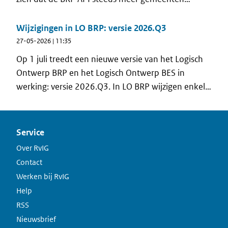
bereikt als moderne standaard voor het bevragen
van persoonsgegevens bij de bron. Om dit
Wijzigingen in LO BRP: versie 2026.Q3
feestelijke moment te vieren, zijn we bij de
27-05-2026 | 11:35
gemeente langsgegaan met een taart en
Op 1 juli treedt een nieuwe versie van het Logisch
ontmoetten we wethouder Erich Wünker die onder
Ontwerp BRP en het Logisch Ontwerp BES in
andere Digitalisering, automatisering en data-
werking: versie 2026.Q3. In LO BRP wijzigen enkele
analyse in zijn portefeuille heeft.
procedures die verband houden met het
verwijderen van vreemde nationaliteiten. In LO BES
wijzigt uitsluitend het versienummer, vanwege de
Service
volgende wijziging in tabel 48
Over RvIG
Contact
Werken bij RvIG
Help
RSS
Nieuwsbrief