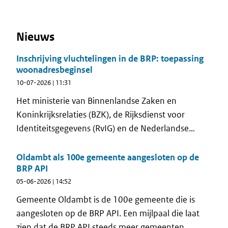
Nieuws
Inschrijving vluchtelingen in de BRP: toepassing
woonadresbeginsel
10-07-2026 | 11:31
Het ministerie van Binnenlandse Zaken en
Koninkrijksrelaties (BZK), de Rijksdienst voor
Identiteitsgegevens (RvIG) en de Nederlandse
Vereniging voor Burgerzaken (NVVB) hebben van
verschillende gemeenten signalen ontvangen over
Oldambt als 100e gemeente aangesloten op de
BRP API
de logeerregelingen van het COA in relatie tot de
05-06-2026 | 14:52
inschrijving in de Basisregistratie Personen (BRP).
Gemeente Oldambt is de 100e gemeente die is
aangesloten op de BRP API. Een mijlpaal die laat
zien dat de BRP API steeds meer gemeenten