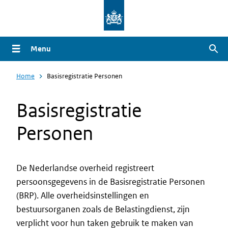
Overslaan
en
naar
Menu
Zoe
de
inhoud
Home
Basisregistratie Personen
gaan
Basisregistratie
Personen
De Nederlandse overheid registreert
persoonsgegevens in de Basisregistratie Personen
Intro
(BRP). Alle overheidsinstellingen en
bestuursorganen zoals de Belastingdienst, zijn
verplicht voor hun taken gebruik te maken van