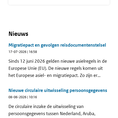
Nieuws
Migratiepact en gevolgen reisdocumentenstelsel
17-07-2026 | 16:58
Sinds 12 juni 2026 gelden nieuwe asielregels in de
Europese Unie (EU). De nieuwe regels komen uit
het Europese asiel- en migratiepact. Zo zijn er
strengere controles aan de buitengrenzen, kortere
asielprocedures en beperkingen voor asielzoekers
Nieuwe circulaire uitwisseling persoonsgegevens
om door te reizen naar andere EU-landen om daar
08-06-2026 | 10:16
asiel aan te vragen. In de Vreemdelingenwet 2000
De circulaire inzake de uitwisseling van
worden met het Migratiepact drie nieuwe
persoonsgegevens tussen Nederland, Aruba,