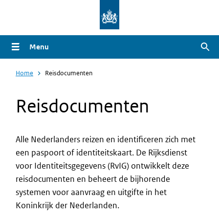
Overslaan
en
naar
Menu
Zoe
de
inhoud
Home
Reisdocumenten
gaan
Reisdocumenten
Alle Nederlanders reizen en identificeren zich met
een paspoort of identiteitskaart. De Rijksdienst
Intro
voor Identiteitsgegevens (RvIG) ontwikkelt deze
reisdocumenten en beheert de bijhorende
systemen voor aanvraag en uitgifte in het
Koninkrijk der Nederlanden.