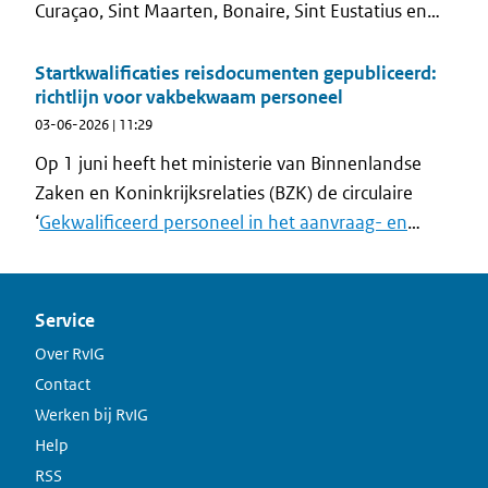
verblijfstitels geïntroduceerd die die gevolgen
Curaçao, Sint Maarten, Bonaire, Sint Eustatius en
hebben voor het reisdocumentenstelsel .
Saba van 6 december 2013 is vervangen.
Startkwalificaties reisdocumenten gepubliceerd:
richtlijn voor vakbekwaam personeel
03-06-2026 | 11:29
Op 1 juni heeft het ministerie van Binnenlandse
Zaken en Koninkrijksrelaties (BZK) de circulaire
‘
Gekwalificeerd personeel in het aanvraag- en
uitgifteproces van paspoorten en
identiteitskaarten
’ gepubliceerd. Hierin staan de
minimaal vereiste kennis en vaardigheden per
Service
uitgevende instantie en functiegroep in het
Over RvIG
reisdocumentenproces.
Contact
Werken bij RvIG
Help
RSS